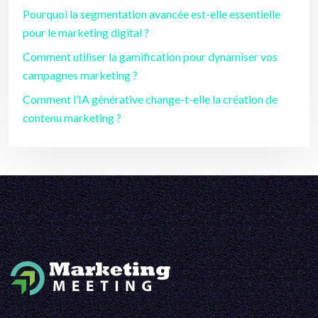
Pourquoi la segmentation avancée est-elle essentielle
pour le marketing digital ?
Comment utiliser la gamification pour dynamiser vos
campagnes marketing ?
Comment l’IA générative change-t-elle la création de
contenu marketing ?