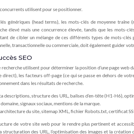
 concurrents utilisent pour se positionner.
lés génériques (head terms), les mots-clés de moyenne traîne (m
he élevé mais une concurrence élevée, tandis que les mots-clé
ortant de cibler un mélange de ces différents types de mots-clés 
ionnelle, transactionnelle ou commerciale, doit également guider vot
succès SEO
recherche utilisent pour déterminer la position d’une page web dans
e direct), les facteurs off-page (ce qui se passe en dehors de votr
ionnement dans les résultats de recherche.
éta descriptions, structure des URL, balises d’en-tête (H1-H6), opt
de domaine, signaux sociaux, mentions de la marque.
, architecture du site, sitemap XML, fichier Robots.txt, certificat
ructure de votre site web pour le rendre plus pertinent et accessi
 la structuration des URL, l’optimisation des images et la création 