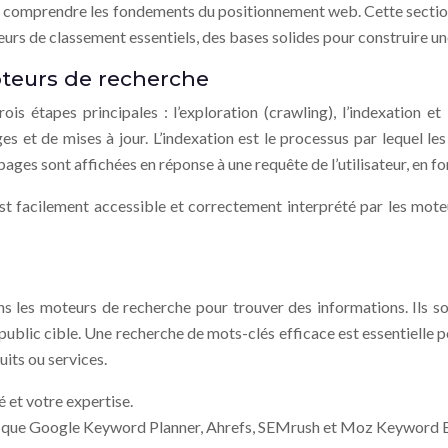
l de comprendre les fondements du positionnement web. Cette secti
rs de classement essentiels, des bases solides pour construire une
teurs de recherche
s étapes principales : l’exploration (crawling), l’indexation et
es et de mises à jour. L’indexation est le processus par lequel l
pages sont affichées en réponse à une requête de l’utilisateur, en fo
t facilement accessible et correctement interprété par les mote
ans les moteurs de recherche pour trouver des informations. Ils s
 public cible. Une recherche de mots-clés efficace est essentielle po
its ou services.
 et votre expertise.
els que Google Keyword Planner, Ahrefs, SEMrush et Moz Keyword Exp