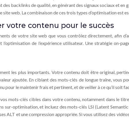
nt des backlinks de qualité, en générant des signaux sociaux et en g
tre site web. La combinaison de ces trois types d’optimisation est ess
r votre contenu pour le succès
éments de votre site web que vous contrôlez directement, afin d’
 l’optimisation de l’expérience utilisateur. Une stratégie on-pag
ment les plus importants. Votre contenu doit être original, perti
e valeur ajoutée. En ciblant des mots-clés de longue traîne, vous p
our le maintenir frais et pertinent, et de veiller à ce qu’il soit fa
os mots-clés cibles dans votre contenu, notamment dans le titre, l
ns sur-optimisation, et incluez des mots-clés LSI (Latent Semantic
ses ALT et une compression appropriée. Si vous utilisez des vidéos,