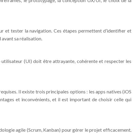
ireframes, le prototypage, la conception UX/UI, le choix de la
ur et tester la navigation. Ces étapes permettent d’identifier et
 avant sa réalisation.
 utilisateur (UI) doit être attrayante, cohérente et respecter les
uises. Il existe trois principales options : les apps natives (iOS
tages et inconvénients, et il est important de choisir celle qui
dologie agile (Scrum, Kanban) pour gérer le projet efficacement.