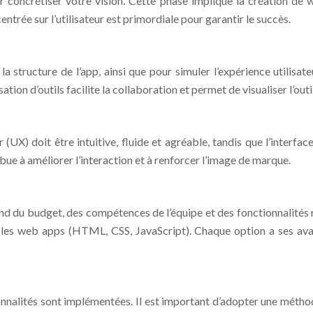
concrétiser votre vision. Cette phase implique la création de w
rée sur l’utilisateur est primordiale pour garantir le succès.
 structure de l’app, ainsi que pour simuler l’expérience utilisate
ion d’outils facilite la collaboration et permet de visualiser l’outil
(UX) doit être intuitive, fluide et agréable, tandis que l’interface
ue à améliorer l’interaction et à renforcer l’image de marque.
d du budget, des compétences de l’équipe et des fonctionnalités req
t les web apps (HTML, CSS, JavaScript). Chaque option a ses avan
ionnalités sont implémentées. Il est important d’adopter une métho